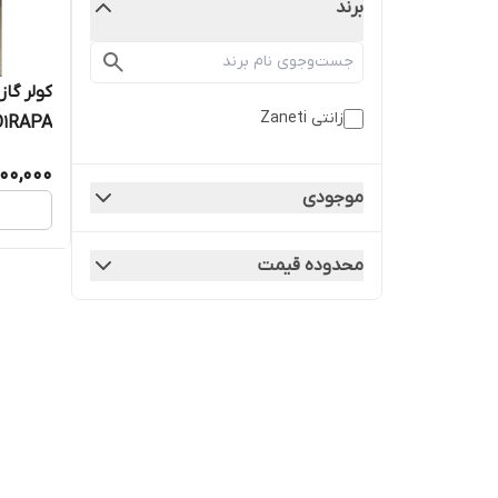
برند
زانتی Zaneti
O1RAPA
00,000
موجودی
محدوده قیمت