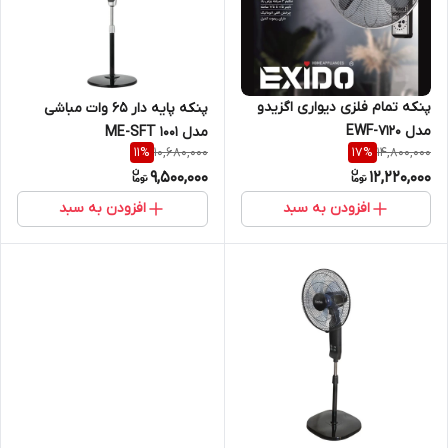
پنکه تمام فلزی دیواری اگزیدو
پنکه پایه دار 65 وات مباشی
مدل EWF-7120
مدل ME-SFT 1001
10,680,000
14,800,000
11
%
17
%
9,500,000
12,220,000
افزودن به سبد
افزودن به سبد