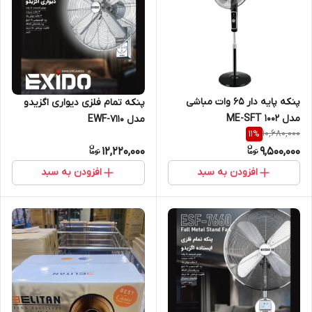
پنکه پایه دار 65 وات مباشی
پنکه تمام فلزی دیواری اگزیدو
مدل ME-SFT 1002
مدل EWF-7110
10,680,000
11
%
12,220,000
9,500,000
افزودن به سبد
افزودن به سبد