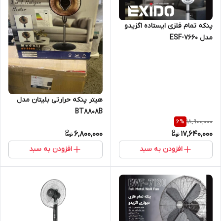
پنکه تمام فلزی ایستاده اگزیدو
مدل ESF-7660
هیتر پنکه حرارتی بلیتان مدل
BT8808B
18,900,000
6
%
6,800,000
17,640,000
افزودن به سبد
افزودن به سبد