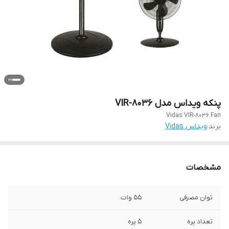
پنکه ویداس مدل VIR-8036
Vidas VIR-8036 Fan
برند:
ویداس Vidas
مشخصات
توان مصرفی
55 وات
تعداد پره
5 پره