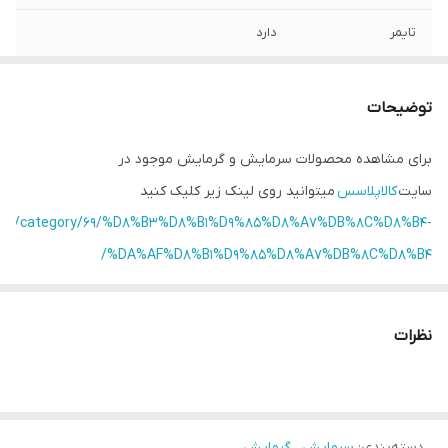
تایمر
دارد
نحوه چرخش پنکه
به چپ و راست
توضیحات
جنس پره
پلاستیک
برای مشاهده محصولات سرمایش و گرمایش موجود در
ریموت کنترل
دارد
سایت
کالاپلاسس
میتوانید روی لینک زیر کلیک کنید
قابلیت‌های پنکه
قابلیت تنظیم ارتفاع
luss.ir/category/69/%D8%B3%D8%B1%D9%85%D8%A7%DB%8C%D8%B4-
%DA%AF%D8%B1%D9%85%D8%A7%DB%8C%D8%B4/
نظرات
دسته‌بندی
:
سرمایش ، گرمایش