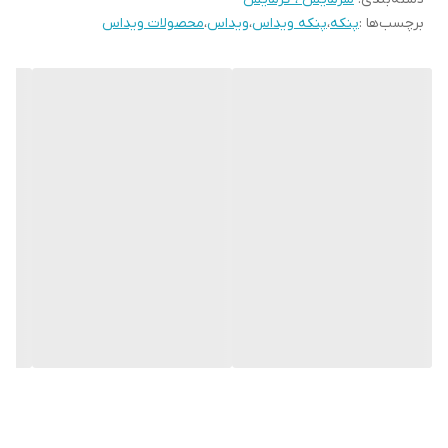
برچسب‌ها :
پنکه
،
پنکه ویداس
،
ویداس
،
محصولات ویداس