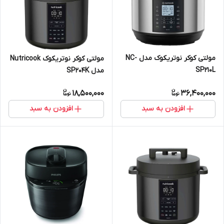
مولتی کوکر نوتریکوک مدل NC-
مولتی کوکر نوتریکوک Nutricook
SP210L
مدل SP204K
18,500,000
36,400,000
افزودن به سبد
افزودن به سبد