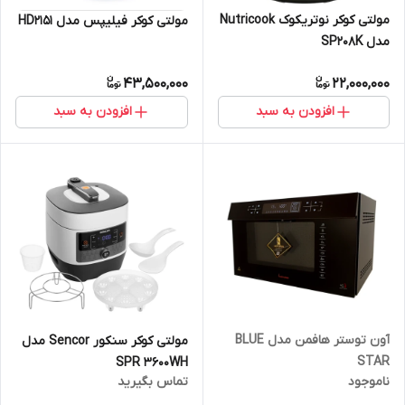
مولتی کوکر نوتریکوک Nutricook
مولتی کوکر فیلیپس مدل HD2151
مدل SP208K
43,500,000
22,000,000
افزودن به سبد
افزودن به سبد
آون توستر هافمن مدل BLUE
مولتی کوکر سنکور Sencor مدل
STAR
SPR 3600WH
ناموجود
تماس بگیرید