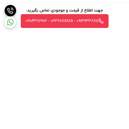
نکات منفی این اسپرسوساز
جهت اطلاع از قیمت و موجودی تماس بگیرید.
- قیمت بالاتر
09122933875 - 02136875985 - 09904386982
- اندازه بزرگتر ممکن است به فضای پیشخوان بیشتری نیاز داشته باشد
ویژگی‌های خودکار ممکن است تنظیمات دستی اسپرسوسازی را برای
علاقه‌مندانی که کنترل دستی را ترجیح می‌دهند محدود کند.
این دستگاه برای هر کسی که به دنبال تکرار تجربه کافه در خانه به
راحتی است، مناسب است. اگر می‌خواهید بدون کاهش کیفیت، راحتی
داشته باشید، این یکی از بهترین انتخاب‌های بازار است.
برگشت به بالا
ارسال ویژه
جواز