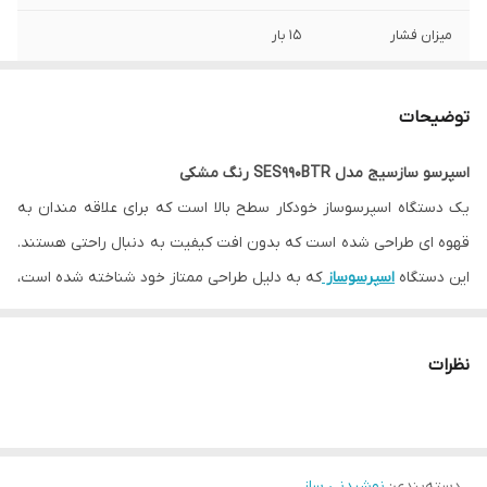
میزان فشار
15 بار
قابلیت تولید کف
دارد
شیر با استفاده از
توضیحات
نازل بخار
اسپرسو سازسیج مدل SES990BTR رنگ مشکی
ظرفیت مخزن
280 گرم
یک دستگاه اسپرسوساز خودکار سطح بالا است که برای علاقه مندان به
آسیاب
قهوه ای طراحی شده است که بدون افت کیفیت به دنبال راحتی هستند.
تعداد تنظیمات
45 حالت
این دستگاه
اسپرسوساز
که به دلیل طراحی ممتاز خود شناخته شده است،
آسیاب
ویژگی های پیشرفته ای را ارائه می دهد که به کاربران اجازه می دهد از
قابلیت تنظیم میزان
دارد
قهوه با کیفیت باریستا در خانه لذت ببرند. در اینجا برخی از ویژگی های
غلظت قهوه
نظرات
کلیدی Sage SES990BTR آورده شده است:
نازل بخار حرفه‌ا ی
دارد
سیستم گرم کردن
دارد
فنجان
دسته‌بندی
:
نوشیدنی ساز