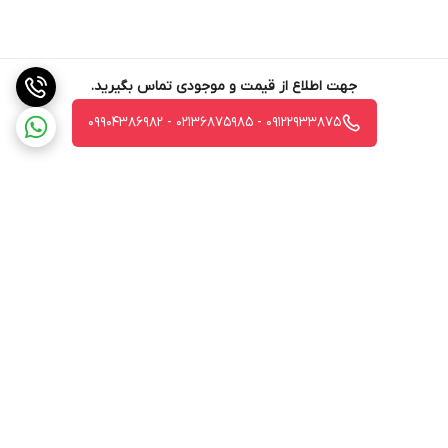
جهت اطلاع از قیمت و موجودی تماس بگیرید.
09122933875 - 02136875985 - 09904386982
برگشت به بالا