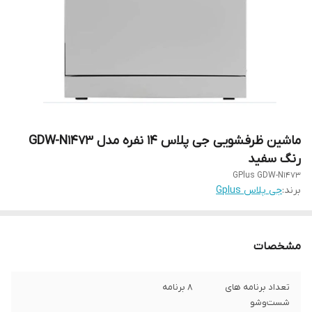
ماشین ظرفشویی جی پلاس 14 نفره مدل GDW-N1473
رنگ سفید
GPlus GDW-N1473
برند:
جی پلاس Gplus
مشخصات
تعداد برنامه های
8 برنامه
شست‌وشو