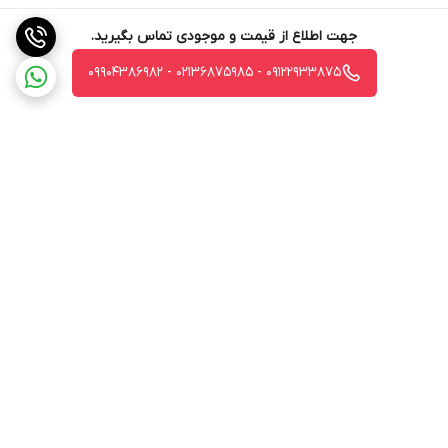
جهت اطلاع از قیمت و موجودی تماس بگیرید.
09122933875 - 02136875985 - 09904386982
برگشت به بالا
ارسال ویژه
جواز