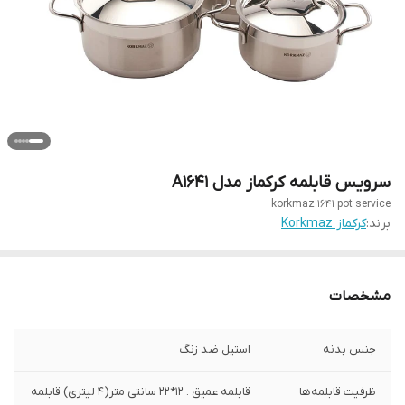
سرویس قابلمه کرکماز مدل A1641
korkmaz 1641 pot service
برند:
کرکماز Korkmaz
مشخصات
جنس بدنه
استیل ضد زنگ
ظرفیت قابلمه‌ها
قابلمه عمیق : 12*22 سانتی متر(4 لیتری) قابلمه