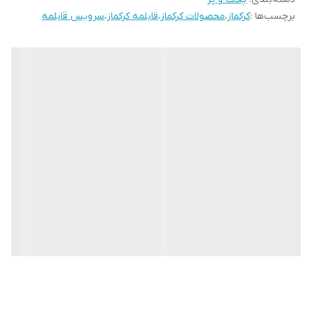
برچسب‌ها :
کرکماز
،
محصولات کرکماز
،
قابلمه کرکماز
،
سرویس قابلمه
تعداد دستگیره
2 عدد
جنس دسته
استیل