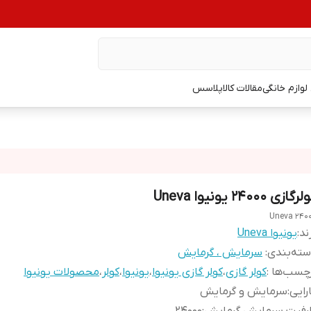
وازم خانگی
مقالات کالاپلاسس
رگازی 24000 یونیوا Uneva
Uneva 240
ند:
یونیوا Uneva
ته‌بندی
:
سرمایش ، گرمایش
چسب‌ها :
کولر گازی
،
کولر گازی یونیوا
،
یونیوا
،
کولر
،
محصولات یونیوا
رایی
:
سرمایش و گرمایش