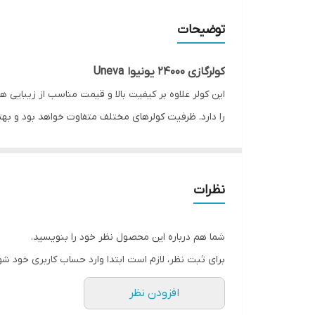
نوع کمپرسور
توضیحات
کولرگازی 24000 یونیوا Uneva
را دارد. ظرفیت کولرهای مختلف متفاوت خواهد بود و بهت
است. از این کولر می‌توان در سالن‌هایی با متراژ 60 تا 90 متر استفاده کرد.
نظرات
کولر های گازی‌ باید از موتور بسیار قوی بهره‌مند باشند
شما هم درباره این محصول نظر خود را بنویسید.
باشد، موتور این محصول بسیار کم مصرف است و در طول ک
برای ثبت نظر، لازم است ابتدا وارد حساب کاربری خود شو
افزودن نظر
می‌باشد. این عملکرد نشان دهنده بالاترین درجه سرما در ب