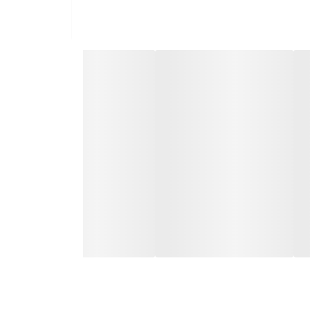
گاز R410 امروزه در بیشتر محصولات مانند یخچال فریزر و کولرهای گازی وجود دارد، این گاز که جدیدترین گاز موجود در بازار است می‌تواند باعث ایجاد عملکردی بهتر شود. R410 خنک کنندگی
ار به آسانی یافت می‌شود. این کولر گازی علاوه بر
فید در بازار موجود است. این کولر به صورت دیواری و
ن چرخش باد کولر در تمام جهات توسط خود فرد صورت
م ذرات معلق در هوا جذب این فیلترها می‌شوند. این
ای کودک‌دار است. با این ویژگی، محصول را می‌توان