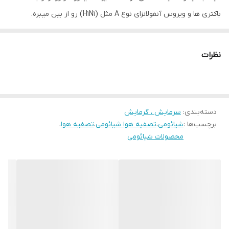
باکتری ها و ویروس آنفولانزای نوع A مثل (H1N1) رو از بین میبره.
دستگاه تصفیه هوای شیائومی مدل Elite، گواهینامه ی TÜV Reinland
برای مراقبت از افراد مستعد آلرژی داره و 99 درصد از آلرژن ها (گرده ها)،
نظرات
کنه های گرد و غبار و شوره های حیوانات خانگی رو که باعث تشدید آلرژی
میشه رو در عرض 1 ساعت جذب میکنه. در نتیجه برای افراد مبتلا به
آلرژی فصلی یا حیوانات خانگی عالی‌ست.
دسته‌بندی
:
سرمایش ، گرمایش
تصفیه هوای شیائومی مدل الیت قدرتمندترین تصفیه کننده
برچسب‌ها :
شیائومی
،
تصفیه هوا شیائومی
،
تصفیه هوا
،
شیائومی‌ست با تصفیه هوای 600 متر مکعب بر ساعت، برای اتاق هایی
محصولات شیائومی
به بزرگی 125 متر مربع مناسبه. همچنین این کار را با نویز کمتر و مصرف
انرژی کمتر در مقایسه با تصفیه کننده های هوا با فیلترهای HEPA انجام
میده.
یکی از مهمترین ویژگی های تصفیه هوای شیائومی ELITE
استریلیزاسیون سازگار با محیط زیست، ایمن و هدفمند، طول موج های
خاصی از نور فرابنفش به راحتی توسط ارگانیسم ها جذب می شوند و می