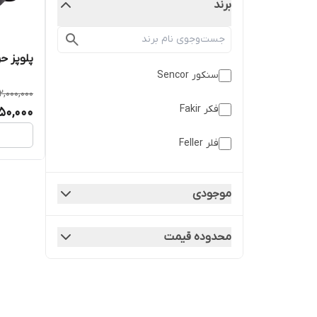
برند
پلوپز حرفه ای 
سنکور Sencor
12,000,000
فکر Fakir
950,000
فلر Feller
موجودی
محدوده قیمت