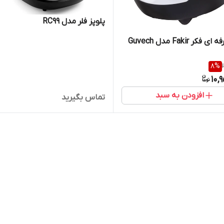
پلوپز فلر مدل RC99
فکر Fakir مدل Guvech
8
%
10,
افزودن به سبد
تماس بگیرید