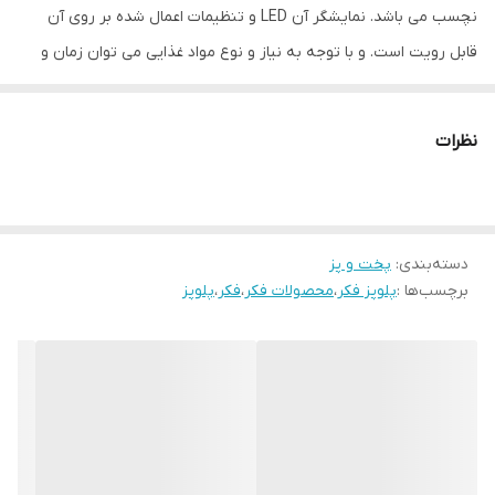
نچسب می باشد. نمایشگر آن LED و تنظیمات اعمال شده بر روی آن
قابل رویت است. و با توجه به نیاز و نوع مواد غذایی می توان زمان و
درجه پخت را تنظیم کرد. جنس بدنه پلوپز از پلاستیک مقاوم با رنگ
مشکی می باشد. قابلیت برنامه ریزی 20 برنامه
نظرات
از 35 تا 170 درجه قابل تنظیم می باشد.
پلوپز حرفه ای فکر Guvech بدنه ای از جنس پلاستیک مقاوم دارد که با
رنگ مشکی و صفحه LED مشکی رنگ ترکیب شده است و زیبایی خاصی
دسته‌بندی
:
پخت و پز
به آن بخشیده است. 20 برنامه بوسیله پنل لمسی تا 24 ساعت بعد قابل
برچسب‌ها :
پلوپز فکر
،
محصولات فکر
،
فکر
،
پلوپز
تنظیم است. درب آن بوسیله فشار یک انگشت بر روی قسمت مشخص
شده بالای آن باز می شود و دیگ 5 لیتری آن قابل جداسازی می باشد.
همراه با پلوپز یک قسمت مشبک شکل برای پخت مواد و سبزیجات به
صورت بخار پز وجود دارد و همچنین یک پیمانه، یک کفگیر و ملاقه
کوچک پلاستیکی نیز همراه آن قرار دارد. علاوه بر این ها دستگیره ای
تعبیه شده است که برای حمل و جابجایی کاربرد دارد و حمل را آسان کرده