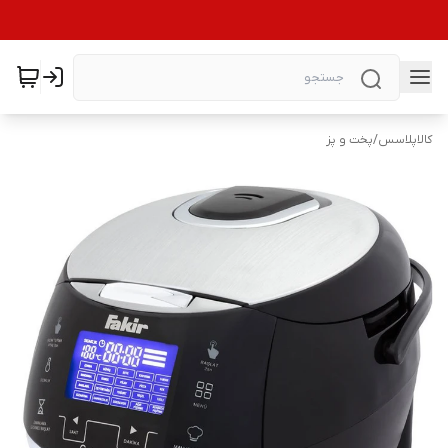
کالاپلاسس
/
پخت و پز