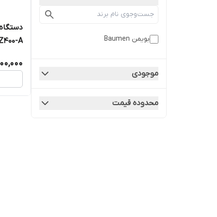
دستگاه 
بویمن Baumen
Z400-A
000,000
موجودی
محدوده قیمت