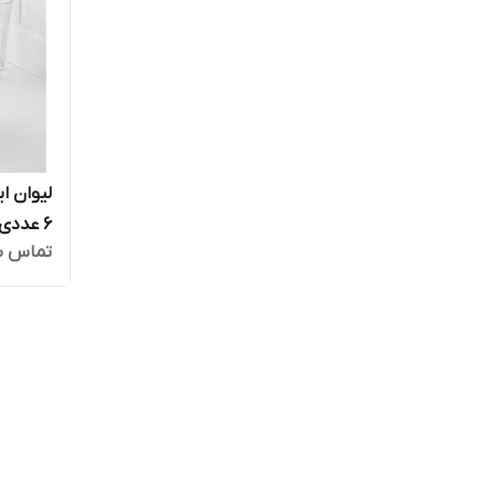
6 عددی
تماس ب