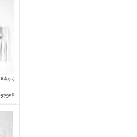
زیربشقابی
ناموجود