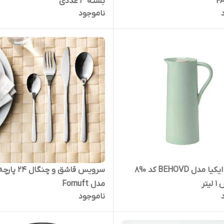
F
بسته 3 عددی
ناموجود
فلاسک ایکیا مدل BEHOVD کد 890
سرویس قاشق و چنگ
تر
مدل Fornuft
ناموجود