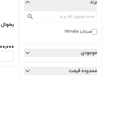
برند
یخچال 9 فوت هیمالیا مدل HRED190
هیمالیا Himalia
00,000
موجودی
محدوده قیمت