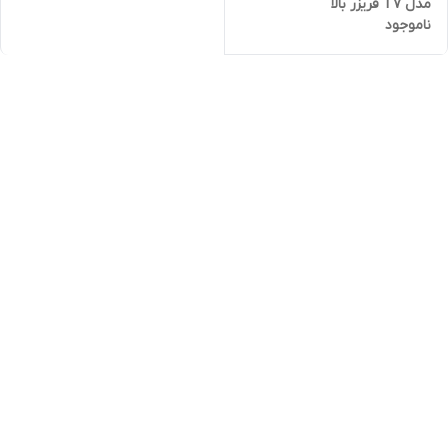
مدل T7 فریزر بالا
ناموجود