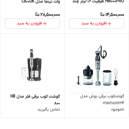
HB1000PRO ظرفیت ۱.۲ لیتر چند
وات نینجا مدل CI100UK
کاره
28,500,000
14,500,000
افزودن به سبد
افزودن به سبد
گوشتکوب برقی بوش مدل
گوشت کوب برقی فلر مدل HB
msm881664
800
ناموجود
تماس بگیرید