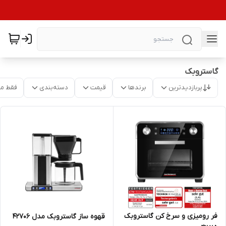
گاستروبک
پربازدیدترین
برندها
قیمت
دسته‌بندی
فقط م
فر رومیزی و سرخ کن گاستروبک
قهوه ساز گاستروبک مدل 42706