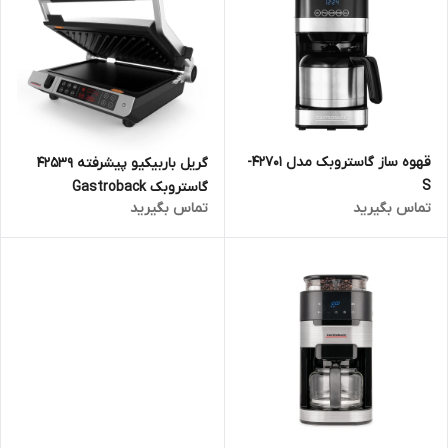
قهوه ساز گاستروبک مدل 42701-
گریل باربیکیو پیشرفته 42539
S
گاستروبک Gastroback
تماس بگیرید
تماس بگیرید