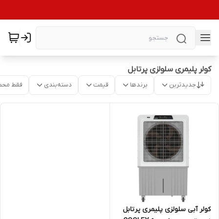
کولر پلیمری سلولزی پرتابل
جدیدترین
برندها
قیمت
دسته‌بندی
فقط محص
کولر آبی سلولزی پلیمری پرتابل