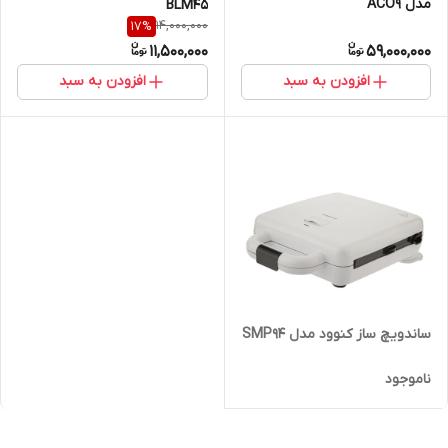
مدل ACO9
BLM45
14,000,000
17
%
11,500,000
59,000,000
افزودن به سبد
افزودن به سبد
ساندویچ ساز کنوود مدل SMP94
ناموجود