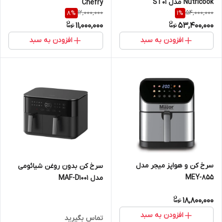
Nutricook مدل ‎ST01
Chefry
12,000,000
54,000,000
8
%
1
%
11,000,000
53,400,000
افزودن به سبد
افزودن به سبد
سرخ کن و هواپز میجر مدل
سرخ کن بدون روغن شیائومی
MEY-855
مدل MAF-D1001
18,800,000
افزودن به سبد
تماس بگیرید