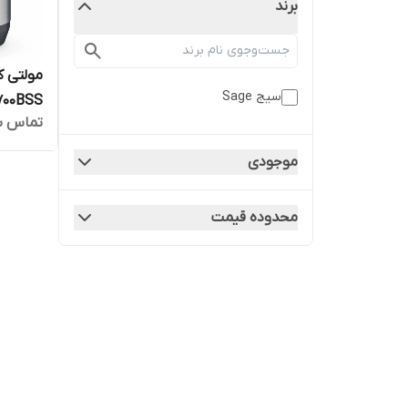
برند
سیج Sage
700BSS
تماس ب
موجودی
محدوده قیمت