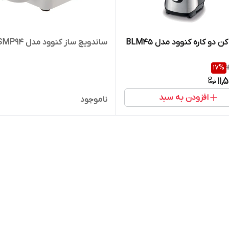
 دو کاره کنوود مدل BLM45
ساندویچ ساز کنوود مدل SMP94
17
%
11,
افزودن به سبد
ناموجود