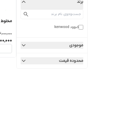
برند
مخلوط کن
کنوود kenwood
14,000,000
500,000
موجودی
محدوده قیمت