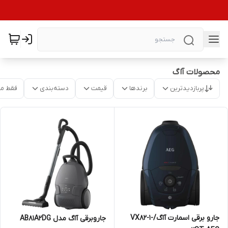
محصولات آاگ
پربازدیدترین
برندها
قیمت
دسته‌بندی
فقط م
جارو برقی اسمارت آاگ/VX82-1-
جاروبرقی آاگ مدل AB81A2DG