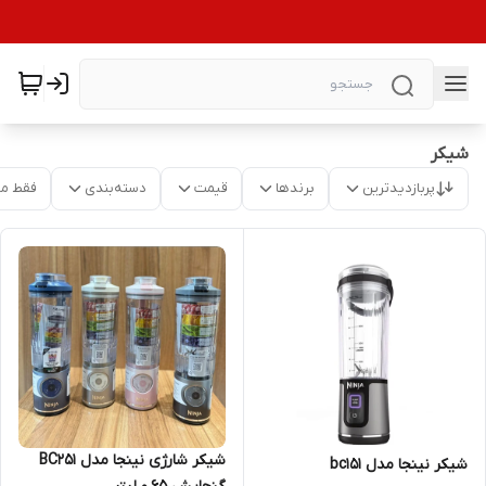
شیکر
پربازدیدترین
برندها
قیمت
دسته‌بندی
فقط م
شیکر شارژی نینجا مدل BC251
شیکر نینجا مدل bc151