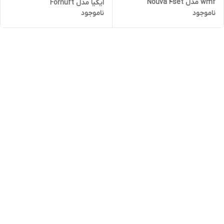
wmf مدل Nouva 4set
ایکیا مدل Fornuft
ناموجود
ناموجود