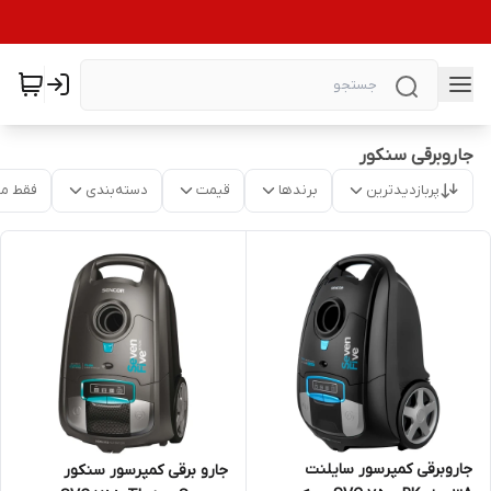
جاروبرقی سنکور
پربازدیدترین
برندها
قیمت
دسته‌بندی
فقط م
جاروبرقی کمپرسور سایلنت
جارو برقی کمپرسور سنکور