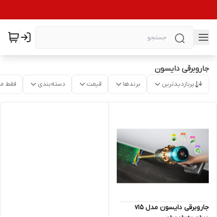
جاروبرقی دایسون
پربازدیدترین
برندها
قیمت
دسته‌بندی
فقط م
جاروبرقی دایسون مدل v15