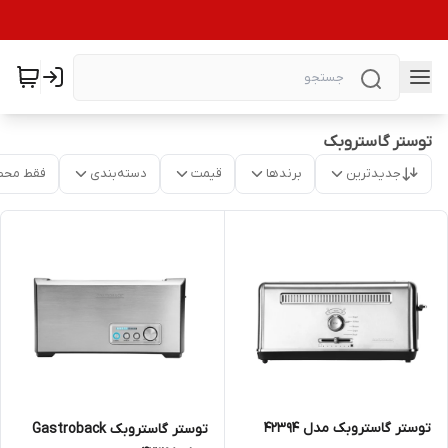
توستر گاستروبک
جدیدترین
برندها
قیمت
دسته‌بندی
فقط محص
توستر گاستروبک مدل 42394
توستر گاستروبک Gastroback