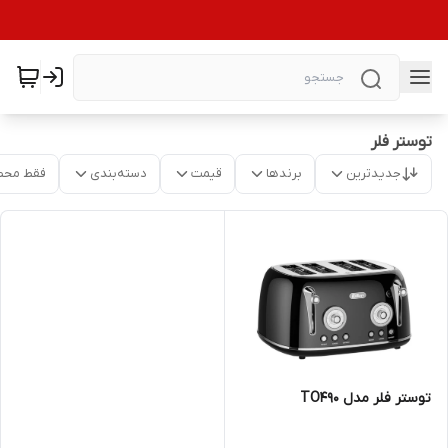
توستر فلر
جدیدترین
برندها
قیمت
دسته‌بندی
فقط محص
توستر فلر مدل TO490