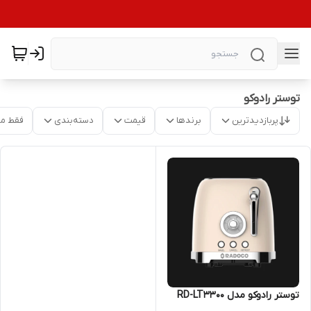
توستر رادوکو
پربازدیدترین
برندها
قیمت
دسته‌بندی
فقط م
توستر رادوکو مدل RD-LT3300