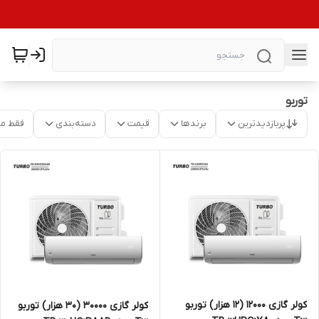
توربو
پربازدیدترین
برندها
قیمت
دسته‌بندی
فقط م
کولر گازی 12000 (12 هزار) توربو
کولر گازی 30000 (30 هزار) توربو