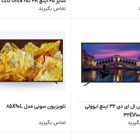
سایز ۶۵ اینچ LED Ultra HD 4K
تماس بگیرید
تلویزیون ال ای دی 32 اینچ ایوولی
تلویزیون سونی مدل 85X90L
گیرید
تماس بگیرید