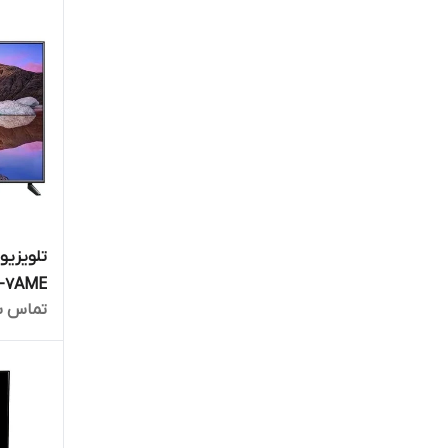
E L65M7-7AME
تماس ب