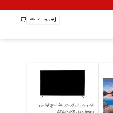
ورود | ثبت‌نام
تلویزیون ال ای دی 50 اینچ آوکس
Awox مدل AT5020KS