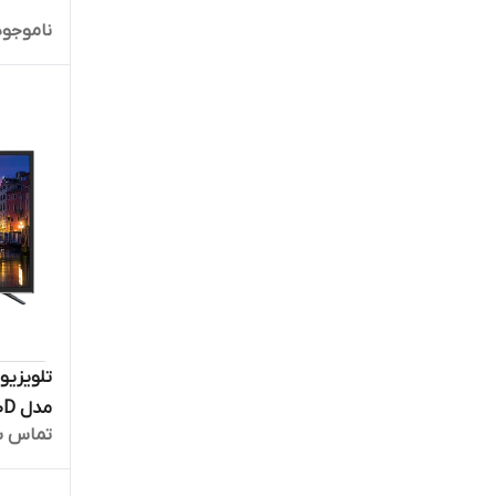
ناموجود
مدل 32EV100D
تماس ب