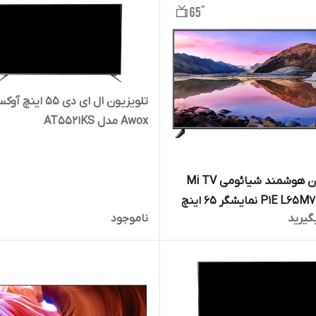
تلویزیون ال ای دی 55 اینچ 
Awox مدل AT5521KS
تلویزیون هوشمند شیائومی Mi TV
P1 نمایشگر 65 اینچ
گیرید
ناموجود