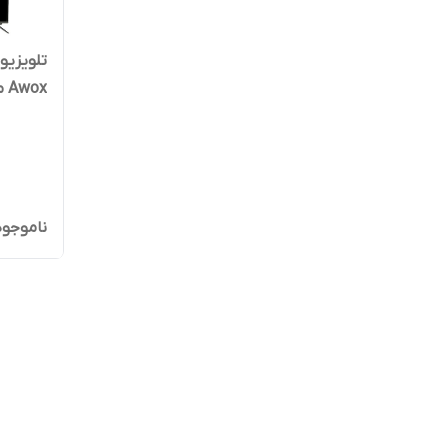
Awox مدل AT6521KS
ناموجود