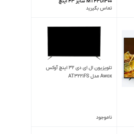
MT43D1300 سایز 43 اینچ
تماس بگیرید
تلویزیون ال ای دی 32 اینچ آوکس
Awox مدل AT3221FS
ناموجود