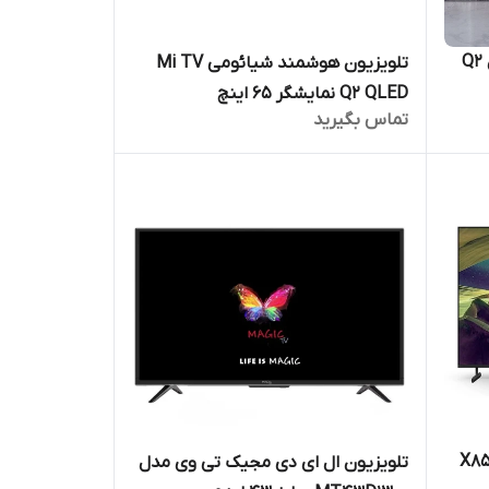
تلویزیون 55 اینچ شیائومی مدل Q2
تلویزیون هوشمند شیائومی Mi TV
Q2 QLED نمایشگر 65 اینچ
تماس بگیرید
هوشمند سونی مدل X85L
تلویزیون ال ای دی مجیک تی وی مدل