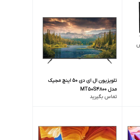
آوکس
تلویزیون ال ای دی 50 اینچ مجیک
مدل MT50S4800
تماس بگیرید