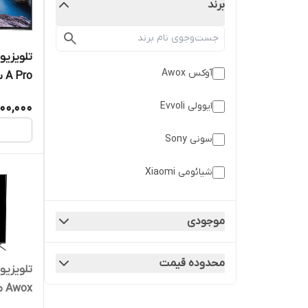
برند
آوکس Awox
A Pro سایز 65 اینچ
ایوولی Evvoli
00,000
سونی Sony
شیائومی Xiaomi
مجیک Magic
موجودی
محدوده قیمت
Awox مدل AT4321FS