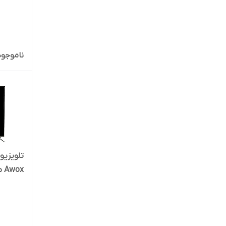
ناموجود
Awox مدل AT5821KS