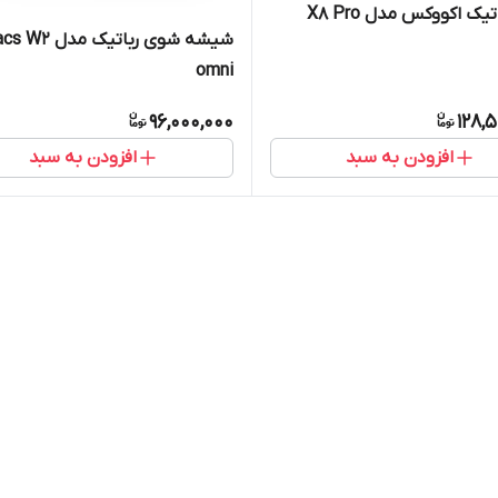
جارو رباتیک اکووکس مدل X8 Pro
شیشه شوی رباتیک م
omni
96,000,000
128,
افزودن به سبد
افزودن به سبد