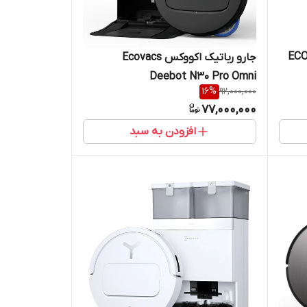
ECOVACS 
جارو رباتیک اکووکس Ecovacs
Deebot N30 Pro Omni
16
%
92,000,000
77,000,000
افزودن به سبد