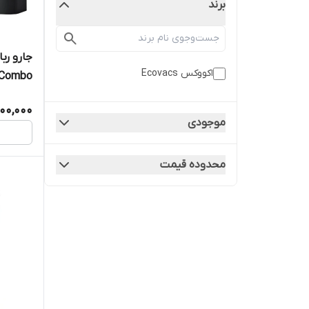
برند
جارو رب
اکووکس Ecovacs
 Combo
000,000
موجودی
محدوده قیمت