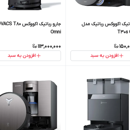
اتیک اکووکس رباتیک مدل
جارو رباتیک اکووکس T80
Omni
T30s
113,000,000
150,
افزودن به سبد
افزودن به سبد