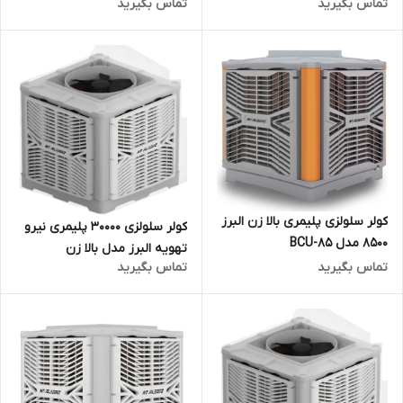
تماس بگیرید
تماس بگیرید
کولر سلولزی پلیمری بالا زن البرز
کولر سلولزی 30000 پلیمری نیرو
8500 مدل BCU-85
تهویه البرز مدل بالا زن
تماس بگیرید
تماس بگیرید
TYPHOON6/300U