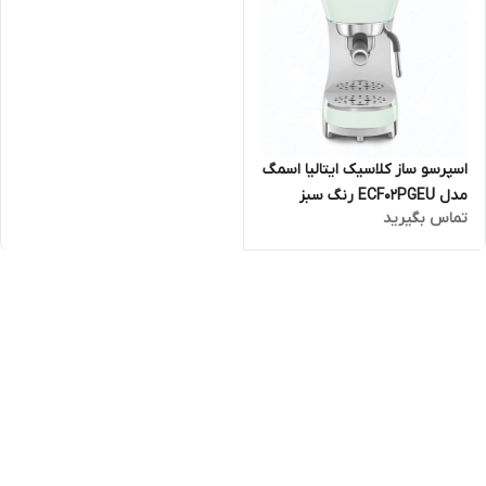
اسپرسو ساز کلاسیک ایتالیا اسمگ
مدل ECF02PGEU رنگ سبز
تماس بگیرید
پاستیلی