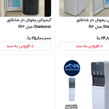
 یخچال دار شانکاور
آبسردکن یخچال دار شانکاور
ل R12
Shankaver مدل R22
25,800,000
24,8
افزودن به سبد
افزودن به سبد