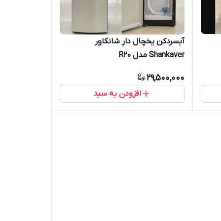
آبسردکن یخچال دار شانکاور
Shankaver مدل R20
29,500,000
افزودن به سبد