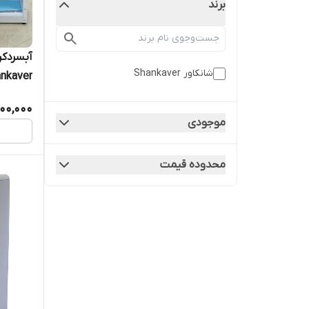
برند
آبسردکن
شانکاور Shankaver
Shankaver مد
00,000
موجودی
محدوده قیمت