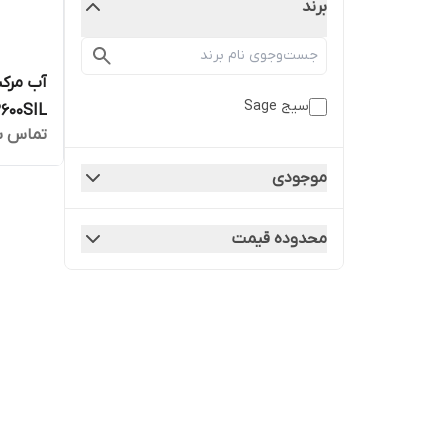
برند
سیج Sage
600SIL
تماس ب
موجودی
محدوده قیمت