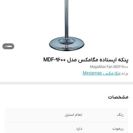
پنکه ایستاده مگامکس مدل MDF-9600
MegaMax Fan MDF-9600
برند:
مگا مکس Megamax
مشخصات
رنگ
تمام استیل
ریموت
دارد