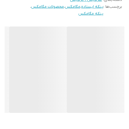
برچسب‌ها :
پنکه ایستاده
،
مگامکس
،
محصولات مگامکس
،
پنکه مگامکس