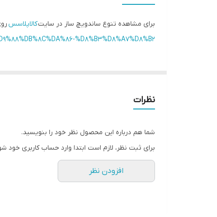
صفحه وافل
برای مشاهده تنوع ساندویچ ساز در سایت
کالاپلاسس
روی
جنس بدنه
AF%D9%88%DB%8C%DA%86-%D8%B3%D8%A7%D8%B2/
نظرات
شما هم درباره این محصول نظر خود را بنویسید.
برای ثبت نظر، لازم است ابتدا وارد حساب کاربری خود شو
افزودن نظر