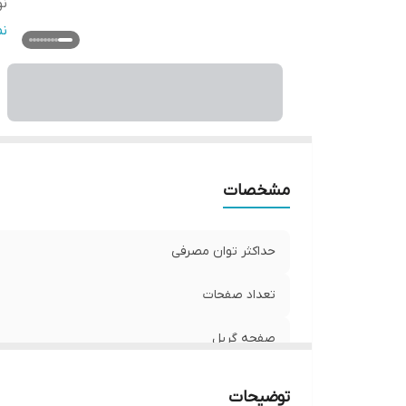
ن
ص
ن
ج
مشخصات
حداکثر توان مصرفی
تعداد صفحات
صفحه گریل
نوع صفحات
توضیحات