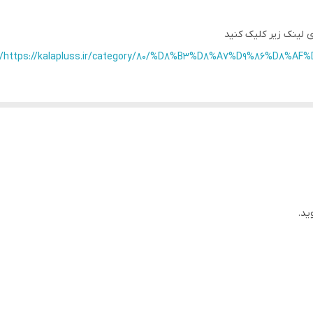
دارد
 لینک زیر کلیک کنید
پلاستیک مقاوم و با کیفیت
https://kalapluss.ir/category/80/%D8%B3%D8%A7%D9%86%D8%
ید.