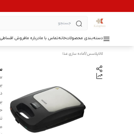
دسته‌بندی محصولات
خانه
تماس با ما
درباره ما
فروش اقساطی ل
کالاپلاسس
/
آماده سازی غذا
سا
er
بر
دس
بر
حد
ت
ص