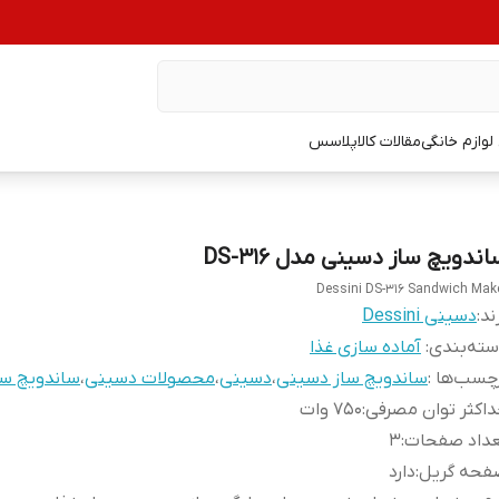
وازم خانگی
مقالات کالاپلاسس
ندویچ ساز دسینی مدل DS-316
Dessini DS-316 Sandwich Mak
ند:
دسینی Dessini
ته‌بندی
:
آماده سازی غذا
چسب‌ها :
ساندویچ ساز دسینی
،
دسینی
،
محصولات دسینی
،
ساندویچ سا
اکثر توان مصرفی
:
750 وات
عداد صفحات
:
3
فحه گریل
:
دارد