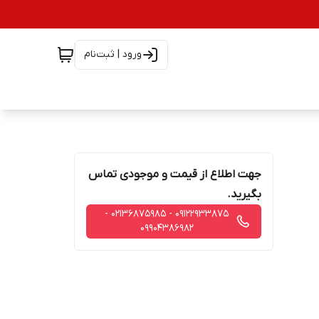
ورود | ثبت‌نام
جهت اطلاع از قیمت و موجودی تماس
بگیرید.
09122933875 - 02136875985 -
09904386982