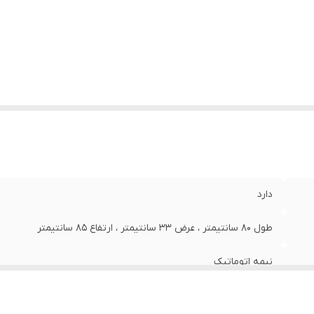
اکثر توان گرمایش
:
6000
دارد
طول 80 سانتیمتر ، عرض 33 سانتیمتر ، ارتفاع 85 سانتیمتر
نیمه اتوماتیک
ترموکوپل