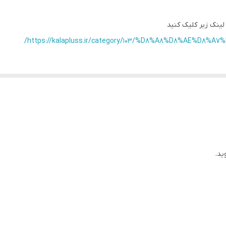
12 ماهه
لینک زیر کلیک کنید
6000
https://kalapluss.ir/category/103/%D8%A8%D8%AE%D8
ید.