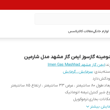
وازم خانگی
مقالات کالاپلاسس
ومینه گازسوز ایمن گاز مشهد مدل شارمین
ند:
ایمن گاز مشهد Imen Gas Mashhad
ته‌بندی
:
سرمایش ، گرمایش
ودکش
:
دارد
عاد
:
طول 80 سانتیمتر ، عرض 33 سانتیمتر ، ارتفاع 85 سانتیمتر
ع شیر کنترل
:
نیمه اتوماتیک
کانات بخاری
:
ترموکوپل
عیت گارانتی
:
12 ماهه
مایش بیشتر