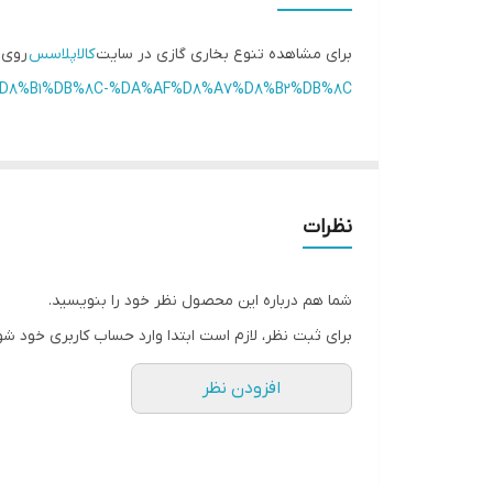
وضعیت گارانتی
برای مشاهده تنوع بخاری گازی در سایت
کالاپلاسس
روی 
حداکثر توان گرمایش
%A7%D8%B1%DB%8C-%DA%AF%D8%A7%D8%B2%DB%8C/
نظرات
شما هم درباره این محصول نظر خود را بنویسید.
برای ثبت نظر، لازم است ابتدا وارد حساب کاربری خود شو
افزودن نظر