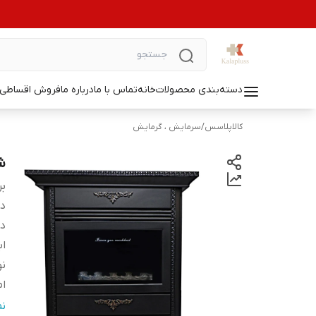
دسته‌بندی محصولات
خانه
تماس با ما
درباره ما
فروش اقساطی ل
کالاپلاسس
/
سرمایش ، گرمایش
ش
بر
دس
د
اب
نو
ام
وض
ن