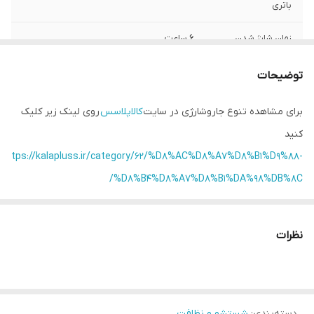
باتری
زمان شارژ شدن
6 ساعت
کامل
توضیحات
ظرفیت مخزن
0.5 لیتر
برای مشاهده تنوع جاروشارژی در سایت
کالاپلاسس
روی لینک زیر کلیک
محفظه مخصوص
دارد
کنید
لوازم جانبی
https://kalapluss.ir/category/62/%D8%AC%D8%A7%D8%B1%D9%88-
%D8%B4%D8%A7%D8%B1%DA%98%DB%8C/
نظرات
دسته‌بندی
:
شستشو و نظافت