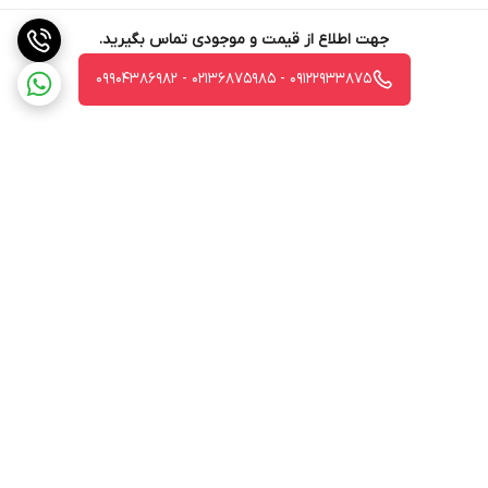
جهت اطلاع از قیمت و موجودی تماس بگیرید.
09122933875 - 02136875985 - 09904386982
برگشت به بالا
ارسال ویژه
جواز