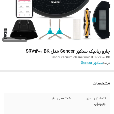
جارو رباتیک سنکور Sencor مدل SRV9200 BK
Sencor vacuum cleaner model SRV9200 BK
برند:
سنکور Sencor
مشخصات
گنجایش مخزن
475 میلی لیتر
جاروبرقی