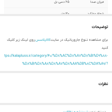
میزان صدا
65 دسی بل
شعاع عملکرد
120 متر
سری مجزا
ندارد
توضیحات
تعداد پارویی
2 عدد
برای مشاهده تنوع جارورباتیک در سایت
کالاپلاسس
روی لینک زیر کلیک
کنید
برنامه ZigZag برای
دارد
تمیز کردن عالی کف
https://kalapluss.ir/category/40/%D8%AC%D8%A7%D8%B1%D9%88-
%D8%B1%D8%A8%D8%A7%D8%AA%DB%8C%DA%A9/?
sort=newest&page_size=undefined
نظرات
دسته‌بندی
:
شستشو و نظافت