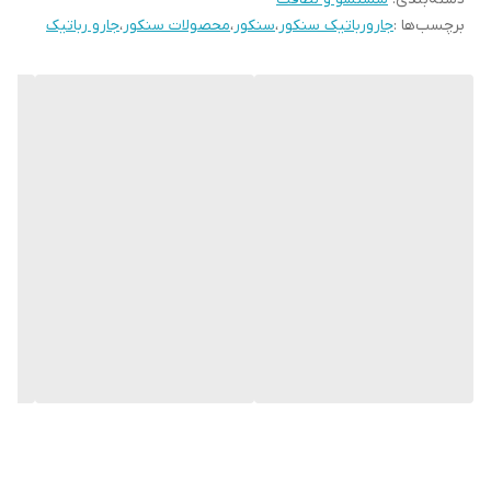
برچسب‌ها :
جارورباتیک سنکور
،
سنکور
،
محصولات سنکور
،
جارو رباتیک