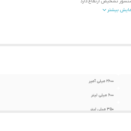
نسور تشخیص ارتفاع
:
دارد
نسور تشخیص موانع
:
دارد
مایش بیشتر
بلیت اتصال به وایفای
:
دارد
بلیت بازگشت خودکار به ایستگاه شارژ
:
دارد
ت زمان لازم برای شارژ شدن کامل
:
5 ساعت
دت زمان شارژدهی
:
120 دقیقه
طح صدا
:
کمتر از 70 دسی بل
2600 میلی آمپر
600 میلی لیتر
350 میلی لیتر
دارد