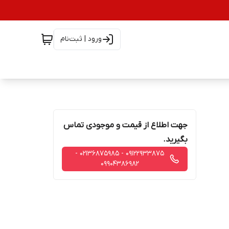
ورود | ثبت‌نام
جهت اطلاع از قیمت و موجودی تماس
بگیرید.
09122933875 - 02136875985 -
09904386982