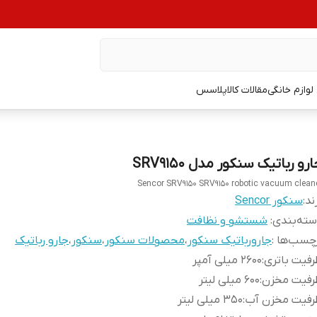
وازم خانگی
مقالات کالاپلاسس
رو رباتیک سنکور مدل SRV9150
Sencor SRV9150 SRV9150 robotic vacuum clean
ند:
سنکور Sencor
ته‌بندی
:
شستشو و نظافت
چسب‌ها :
جارورباتیک سنکور
،
محصولات سنکور
،
سنکور
،
جارو رباتیک
فیت باتری
:
2600 میلی آمپر
رفیت مخزن
:
600 میلی لیتر
رفیت مخزن آب
:
350 میلی لیتر