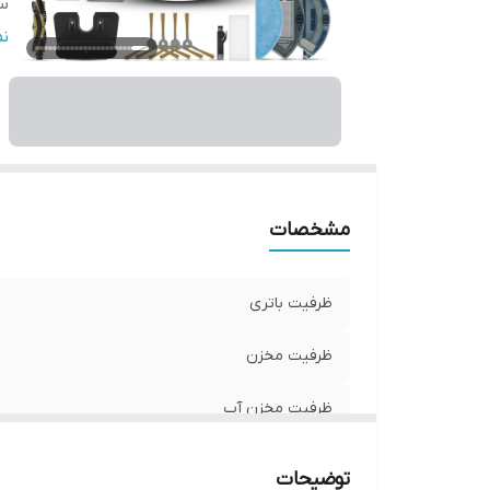
س
س
ن
قا
قا
مد
م
س
مشخصات
ظرفیت باتری
ظرفیت مخزن
ظرفیت مخزن آب
سنسور تشخیص ارتفاع
توضیحات