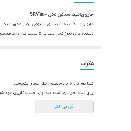
سنسور تشخیص موانع
جارو رباتیک سنکور مدل SRV9150
قابلیت اتصال به وایفای
دستگاه برای شارژ کامل تنها به 5 ساعت نیاز دارد. همچنین با کار مداوم در پر مصرف‌ترین حالت، باتری می‌تواند تا 120 دقیقه انرژی را تامین کند.
قابلیت بازگشت خودکار به ایستگاه شارژ
مدت زمان لازم برای شارژ شدن کامل
این سیستم خارق‌العاده استفاده می‌شود و تا به این لحظه جارو رباتیک سنکور مدل SRV 9150WH از ی
مدت زمان شارژدهی
نظرات
سطح صدا
مخزن آب با ظرفیت 350 میلی لیتر ن
شما هم درباره این محصول نظر خود را بنویسید.
می‌اندازد. لازم به ذکر است که آب از مخزن به وسیله ی
برای ثبت نظر، لازم است ابتدا وارد حساب کاربری خود شو
افزودن نظر
با تصفیه 99.99 درصدی هوا در حذف عوامل آلرژی زا بسیار موثر عمل می‌کند.
برای مشاهده تنوع جارورباتیک در سایت
کالاپلاسس
روی ل