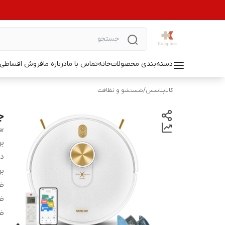
دسته‌بندی محصولات
خانه
تماس با ما
درباره ما
فروش اقساطی ل
کالاپلاسس
/
شستشو و نظافت
جا
er
بر
دس
بر
ظر
ظ
ظ