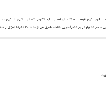
دارد
دارد
جارو ربات 9150، به یک باتری لیتیومی-یونی مجهز شده است. این باتری ظرفیت 2600 میلی آمپری
دارد
برای ناوبری و تهیه نقشه در این جارو ربات از تکنولوژی LIDAR استفاده شده است. این تکنولوژی در خودرو 
5 ساعت
بعدی استفاده می‌کند و با سرعت زیادی 
کی از بهترین سیستم های ناوبری برخوردار است.
120 دقیقه
کمتر از 70 دسی بل
صب می‌شود و آب مورد نیاز را برای حوله‌ای که در قسمت زیرین قرار گرفته است تامین 
ک پمپ به حوله می‌رسد.
ید.
این دستگاه در حفظ سلامت شما نیز تاثیر مثبتی دارد. برای از ب
ینک زیر کلیک کنید