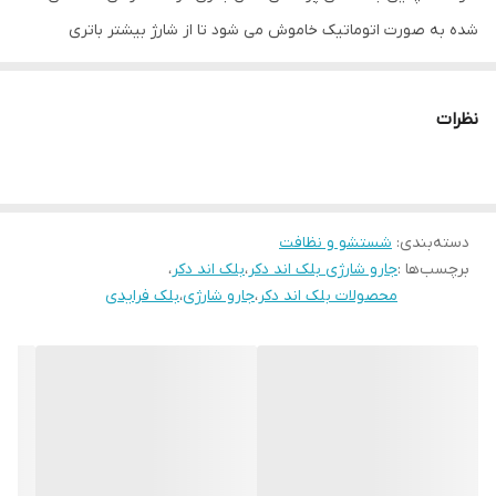
شده به صورت اتوماتیک خاموش می شود تا از شارژ بیشتر باتری
جلوگیری کند. زیرا انجام این کار باعث تخریب سلول های باتری شده و
طول عمر آن را پایین می آورد به همین علت مجهز به خاموش سازی
نظرات
اتوماتیک است. مدت زمان شارژدهی این دستگاه هم به طور دائم برابر با
10 دقیقه می باشد.
حجم دستگاه کوچک بوده و بسیار زیبا و خوش دست طراحی شده است.
دسته‌بندی
:
شستشو و نظافت
همچنین فاکتور مهم دیگر آن هم دارا بودن وزن 1.3 کیلوگرمی آن است
برچسب‌ها :
جارو شارژی بلک اند دکر
،
بلک اند دکر
،
که به راحتی با یک دست قابل کنترل و قابل حمل می باشد. جارو شارژی
محصولات بلک اند دکر
،
جارو شارژی
،
بلک فرایدی
بلک اند دکر مدل PV1420 همانطور که از نام آن مشخص است دارای
باتری می باشد و به وسیله سیم برق کار نمی کند و می توان آن را برای
جمع آوری انواع زباله ها در هر مکانی استفاده کرد. یکی دیگر از مزایای
دستگاه های برند Black and Decker دارا بودن استاندارد و مرغوبیت بالا
تجهیزات آن می باشد.
زیرا برند در اصل برای کشور آمریکا بوده و تمامی قطعات در آزمایشگاه