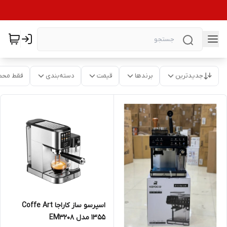
جدیدترین
برندها
قیمت
دسته‌بندی
فقط محص
اسپرسو ساز کاراجا Coffe Art
1355 مدل EM3208