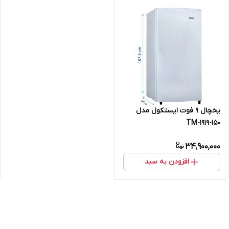
یخچال 9 فوت ایستکول مدل
TM-1919-150
34,900,000
افزودن به سبد