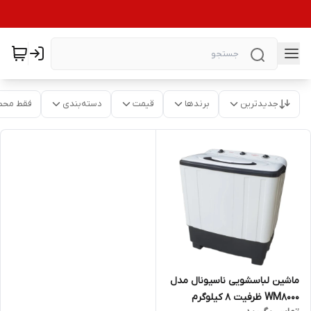
جدیدترین
برندها
قیمت
دسته‌بندی
فقط محص
ماشین لباسشویی ناسیونال مدل
WM8000 ظرفیت 8 کیلوگرم