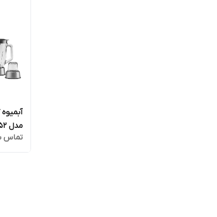
مدل 40152
تماس ب