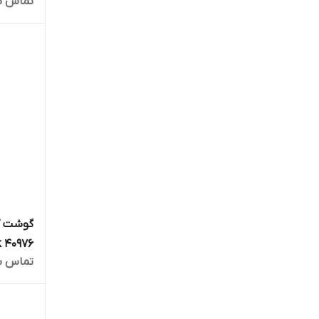
تماس ب
گوشت ک
k 40976
تماس ب