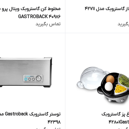
 گاستروبک مدل 42711
مخلوط کن گاستروبک ویتال پرو 
GASTROBACK 40986
گیرید
تماس بگیرید
 پز گاستروبک
توستر گاستروبک k
42398
42801G