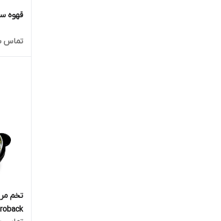
قهوه ساز
تماس ب
تخم مرغ
astroback