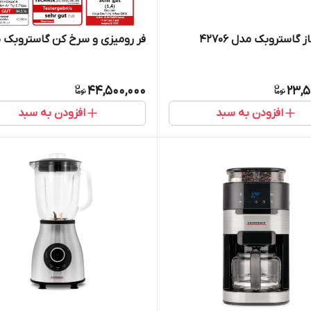
 گاستروبک مدل 42706
فر رومیزی و سرخ کن گاستروبک 42815
44,500,000
23,5
افزودن به سبد
افزودن به سبد