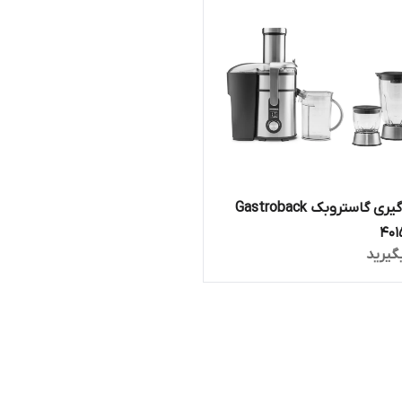
آبمیوه گیری گاستروبک Gastroback
گیرید