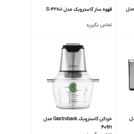
مدل
قهوه ساز گاستروبک مدل 42701-S
تماس بگیرید
Gastrobac مدل
خردکن گاستروبک Gastroback مدل
40961