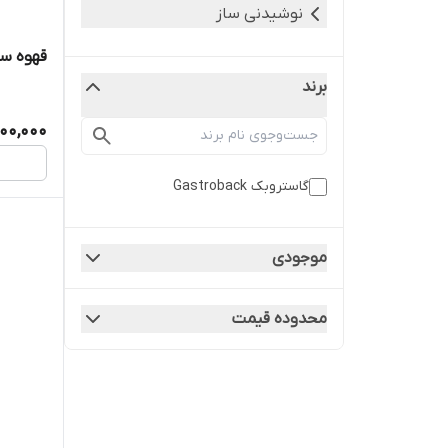
نوشیدنی ساز
قهوه ساز
برند
00,000
گاستروبک Gastroback
موجودی
محدوده قیمت