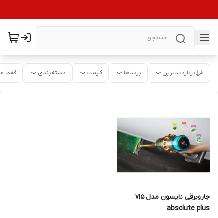
پربازدیدترین
برندها
قیمت
دسته‌بندی
فقط م
جاروبرقی دایسون مدل v15
absolute plus