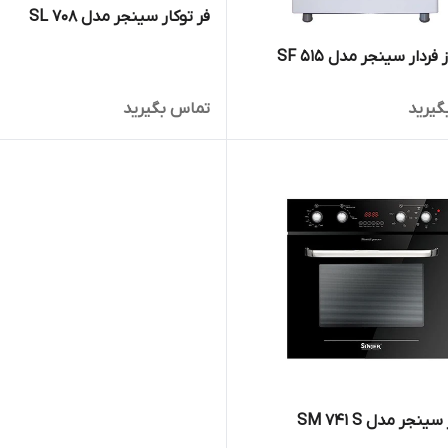
فر توکار سینجر مدل SL 708
اجاق گاز فردار سینجر مدل SF 515
گیرید
تماس بگیرید
ینجر مدل SM 741 S